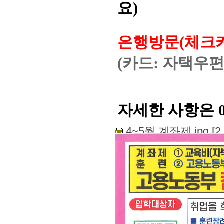
요)
은행방문(체크카
(카드: 자택우편
자세한 사항은 0
4~5월 계좌제.jpg [2.1