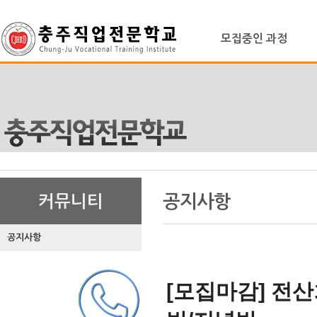
로
중
상
그
앙
위
메
인
내
링
모집중인 과정
인
바
용
크
메
로
으
뉴
가
로
기
바
로
가
기
본
하
링
본
문
위
크
문
공지사항
커뮤니티
내
메
용
뉴
공지사항
[모집마감] 전산