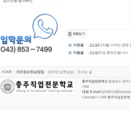
접수진행/합격확인
이전글
:
[답글]디지털 디자인 관련
다음글
:
[답글]수강 문의드립니다.
카
HOME
개인정보취급방침
온라인 입학상담
오시는 길
피
라
충주직업전문학교
충청북도 충주시 
이
7499
트
대표 E-mail
:cjhrd012@hanmai
Copyright © 1990
충주직업전문학