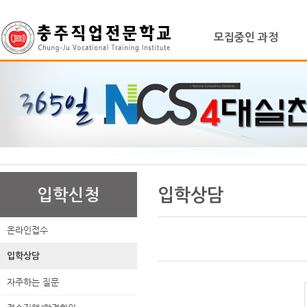
로
중
상
그
앙
위
메
인
내
링
모집중인 과정
인
바
용
크
메
로
으
뉴
가
로
기
바
로
가
기
본
하
링
본
문
위
크
문
입학상담
입학신청
내
메
용
뉴
온라인접수
입학상담
자주하는 질문