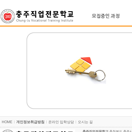
상
위
메
링
모집중인 과정
인
크
메
뉴
본
문
내
용
카
HOME
개인정보취급방침
온라인 입학상담
오시는 길
피
라
충주직업전문학교
충청북도 충주시 