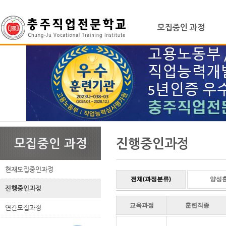
상
위
메
링
모집중인 과정
인
크
메
뉴
본
하
링
본
문
위
크
문
진행중인과정
모집중인 과정
내
메
용
뉴
현재모집중인과정
전체(과정분류)
양성
진행중인과정
교육과정
훈련직종
연간모집과정