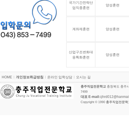
국가기간전략산
양성훈련
업직종훈련
계좌제훈련
양성훈련
산업구조변화대
양성훈련
응특화훈련
카
HOME
개인정보취급방침
온라인 입학상담
오시는 길
피
라
충주직업전문학교
충청북도 충주시 
이
7499
트
대표 E-mail
:cjhrd012@hanmai
Copyright © 1990
충주직업전문학