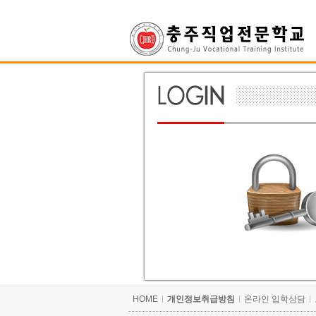
상
위
메
링
인
크
메
뉴
본
문
내
용
카
HOME
개인정보취급방침
온라인 입학상담
피