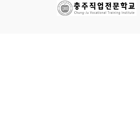
라
이
트