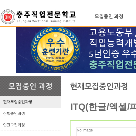
상
위
메
링
모집중인 과정
인
크
메
뉴
본
하
링
본
문
위
크
문
현재모집중인과정
모집중인 과정
내
메
용
뉴
현재모집중인과정
ITQ(한글/엑셀
진행중인과정
연간모집과정
No Image