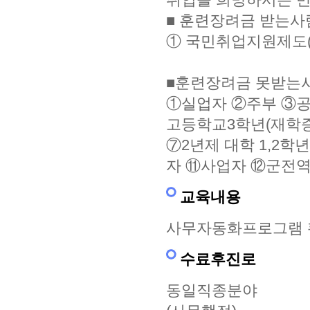
■ 훈련장려금 받는사
① 국민취업지원제도(
■훈련장려금 못받는
①실업자 ②주부 ③공
고등학교3학년(재학증
⑦2년제 대학 1,2학
자 ⑪사업자 ⑫군전
교육내용
사무자동화프로그램 활
수료후진로
동일직종분야